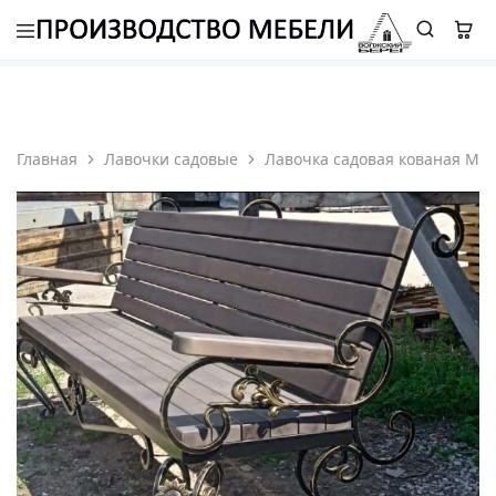
8 (987) 310 7777
-
ELETS.ROMAN@YANDEX.RU
Главная
Лавочки садовые
Лавочка садовая кованая Мо