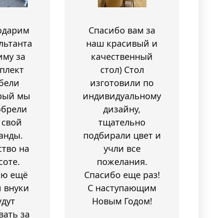
одарим
Спасибо вам за
льтанта
наш красивый и
иму за
качественный
плект
стол) Стол
бели
изготовили по
рый мы
индивидуальному
обрели
дизайну,
 свой
тщательно
анды.
подбирали цвет и
ство на
учли все
соте.
пожелания.
аю ещё
Спасибо еще раз!
 внуки
С наступающим
удут
Новым Годом!
вать за