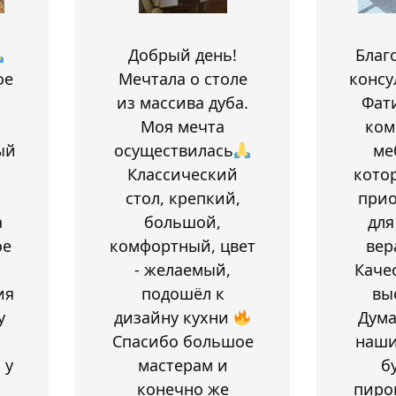
Добрый день!
Благ
ое
Мечтала о столе
консу
из массива дуба.
Фат
Моя мечта
ком
ый
осуществилась
ме
Классический
кото
стол, крепкий,
при
а
большой,
для
ое
комфортный, цвет
вер
- желаемый,
Каче
ия
подошёл к
вы
у
дизайну кухни
Дум
Спасибо большое
наши
 у
мастерам и
б
конечно же
пиро