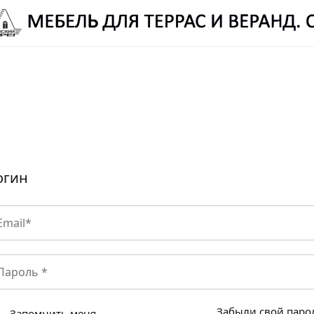
ЛЕЦ РОМАН ВИТАЛЬЕВИЧ:
8 (987) 310 7777
-
ELETS.ROMAN@YANDEX.RU
огин
Забыли свой паро
Запомнить меня