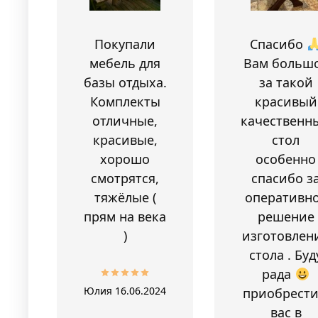
Покупали
Спасибо
мебель для
Вам больш
базы отдыха.
за такой
Комплекты
красивый
отличные,
качественн
красивые,
стол
хорошо
особенно
смотрятся,
спасибо з
тяжёлые (
оперативн
прям на века
решение
)
изготовлен
стола . Буд
рада
Юлия
16.06.2024
приобрести
вас в