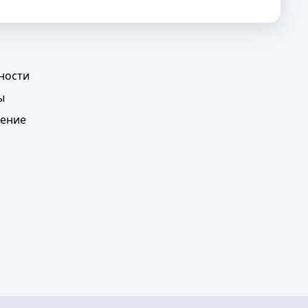
ности
ы
шение