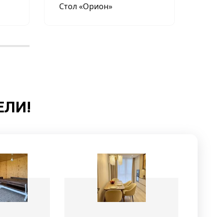
Стол «Орион»
Сто
ЕЛИ!