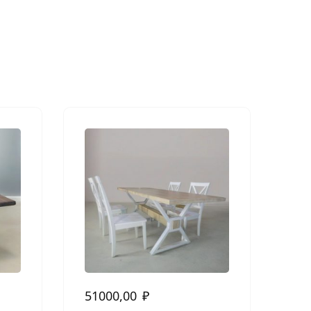
51000,00
₽
56