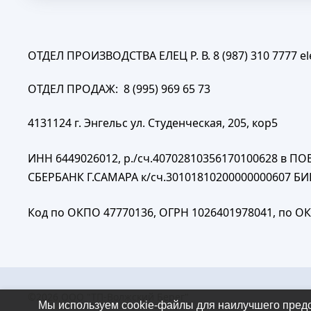
ОТДЕЛ ПРОИЗВОДСТВА ЕЛЕЦ Р. В. 8 (987) 310 7777
e
ОТДЕЛ ПРОДАЖ: 8 (995) 969 65 73
4131124 г. Энгельс ул. Студенческая, 205, кор5
ИНН 6449026012, р./сч.40702810356170100628 в 
СБЕРБАНК Г.САМАРА к/сч.30101810200000000607 БИ
Код по ОКПО 47770136, ОГРН 1026401978041, по ОК
©2026
ООО "ТП-Волжский Берег"
Мы используем cookie-файлы для наилучшего предст