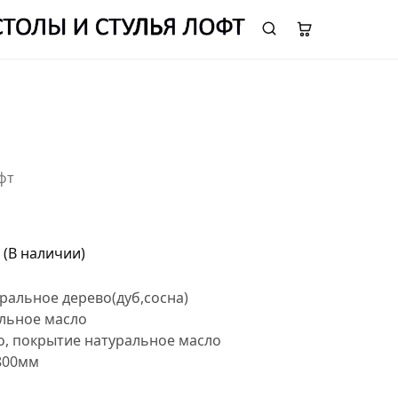
ОТДЕЛ ПРОДАЖ:
8 (995) 969 65 73
фт
(В наличии)
ральное дерево(дуб,сосна)
льное масло
о, покрытие натуральное масло
800мм