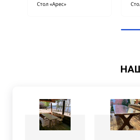
Стол «Арес»
Сто
НАШ