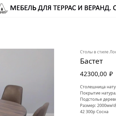
ЛЕЦ РОМАН ВИТАЛЬЕВИЧ:
8 (987) 310 7777
-
ELETS.ROMAN@YANDEX.RU
Столы в стиле Ло
Бастет
42300,00
₽
Столешница нату
Покрытие натура
Подстолье дерев
Размер: 2000мм\
42 300р Сосна