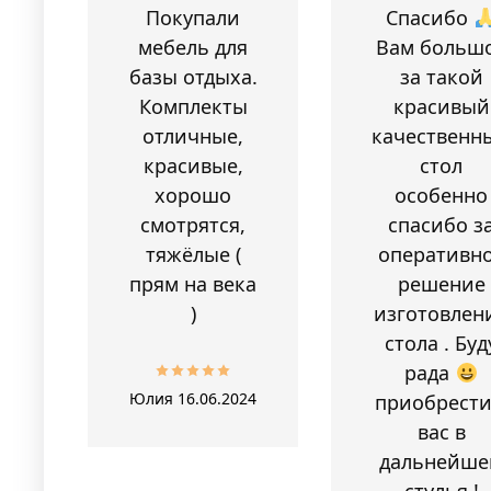
Покупали
Спасибо
мебель для
Вам больш
базы отдыха.
за такой
Комплекты
красивый
отличные,
качественн
красивые,
стол
хорошо
особенно
смотрятся,
спасибо з
тяжёлые (
оперативн
прям на века
решение
)
изготовлен
стола . Буд
рада
Юлия
16.06.2024
приобрести
вас в
дальнейше
стулья !