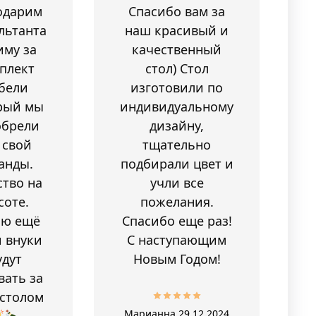
одарим
Спасибо вам за
льтанта
наш красивый и
иму за
качественный
плект
стол) Стол
бели
изготовили по
рый мы
индивидуальному
обрели
дизайну,
 свой
тщательно
анды.
подбирали цвет и
ство на
учли все
соте.
пожелания.
аю ещё
Спасибо еще раз!
 внуки
С наступающим
удут
Новым Годом!
вать за
 столом
Марианна
29.12.2024