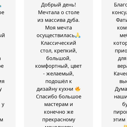
Добрый день!
Благ
ое
Мечтала о столе
консу
из массива дуба.
Фат
Моя мечта
ком
ый
осуществилась
ме
Классический
кото
стол, крепкий,
при
а
большой,
для
ое
комфортный, цвет
вер
- желаемый,
Каче
ия
подошёл к
вы
у
дизайну кухни
Дум
Спасибо большое
наши
 у
мастерам и
б
конечно же
пиро
м
прекрасному
этим
менеджеру