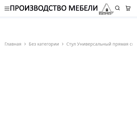
8 (987) 310 7777
-
ELETS.ROMAN@YANDEX.RU
Главная
Без категории
Стул Универсальный прямая спи