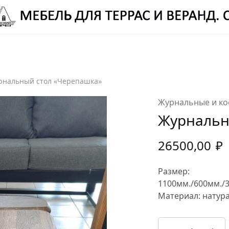
ЛЕЦ РОМАН ВИТАЛЬЕВИЧ:
8 (987) 310 7777
-
ELETS.ROMAN@YANDEX.RU
рнальный стол «Черепашка»
Журнальные и ко
Журнальн
26500,00
₽
Размер:
1100мм./600мм./
Материал: натура