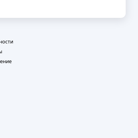
ности
ы
шение