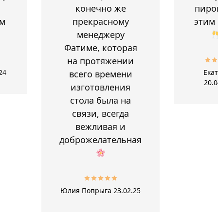
конечно же
пиро
м
прекрасному
этим
менеджеру
Фатиме, которая
на протяжении
24
Ека
всего времени
20.0
изготовления
стола была на
связи, всегда
вежливая и
доброжелательная
Юлия Попрыга
23.02.25