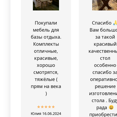
Покупали
Спасибо
мебель для
Вам больш
базы отдыха.
за такой
Комплекты
красивый
отличные,
качественн
красивые,
стол
хорошо
особенно
смотрятся,
спасибо з
тяжёлые (
оперативн
прям на века
решение
)
изготовлен
стола . Буд
рада
Юлия
16.06.2024
приобрести