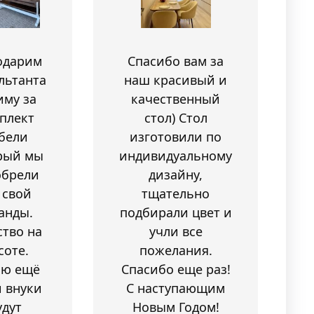
одарим
Спасибо вам за
льтанта
наш красивый и
иму за
качественный
плект
стол) Стол
бели
изготовили по
рый мы
индивидуальному
обрели
дизайну,
 свой
тщательно
анды.
подбирали цвет и
ство на
учли все
соте.
пожелания.
аю ещё
Спасибо еще раз!
 внуки
С наступающим
удут
Новым Годом!