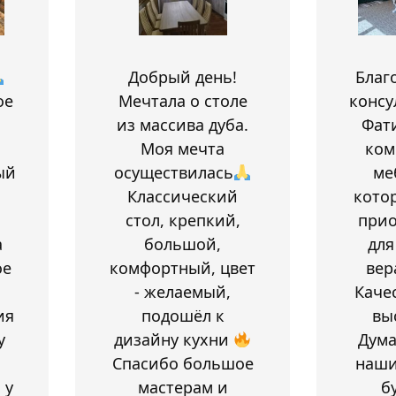
Добрый день!
Благ
ое
Мечтала о столе
консу
из массива дуба.
Фат
Моя мечта
ком
ый
осуществилась
ме
Классический
кото
стол, крепкий,
при
а
большой,
для
ое
комфортный, цвет
вер
- желаемый,
Каче
ия
подошёл к
вы
у
дизайну кухни
Дум
Спасибо большое
наши
 у
мастерам и
б