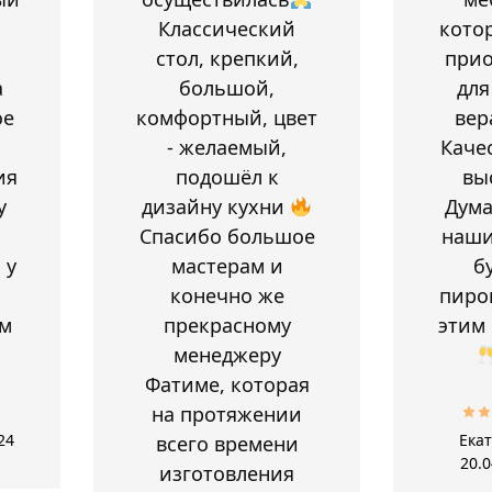
Классический
кото
стол, крепкий,
при
а
большой,
для
ое
комфортный, цвет
вер
- желаемый,
Каче
ия
подошёл к
вы
у
дизайну кухни
Дум
Спасибо большое
наши
 у
мастерам и
б
конечно же
пиро
м
прекрасному
этим
менеджеру
Фатиме, которая
на протяжении
24
Ека
всего времени
20.0
изготовления