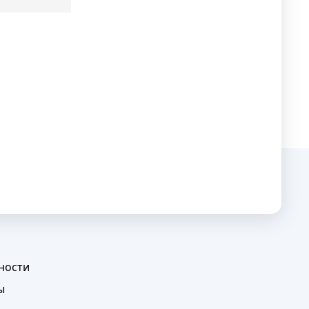
ности
ы