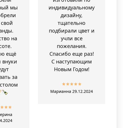
рый мы
индивидуальному
обрели
дизайну,
 свой
тщательно
анды.
подбирали цвет и
ство на
учли все
соте.
пожелания.
аю ещё
Спасибо еще раз!
 внуки
С наступающим
удут
Новым Годом!
вать за
 столом
Марианна
29.12.2024
терина
4.2024