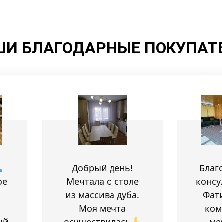
И БЛАГОДАРНЫЕ ПОКУПАТ
Добрый день!
Благ
ое
Мечтала о столе
консу
из массива дуба.
Фат
Моя мечта
ком
ый
осуществилась
ме