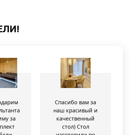
ЕЛИ!
одарим
Спасибо вам за
льтанта
наш красивый и
иму за
качественный
плект
стол) Стол
бели
изготовили по