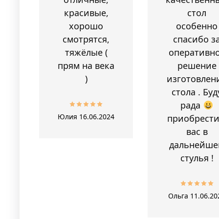
красивые,
стол
хорошо
особенно
смотрятся,
спасибо з
тяжёлые (
оперативн
прям на века
решение
)
изготовлен
стола . Буд
рада
Юлия
16.06.2024
приобрести
вас в
дальнейше
стулья !
Ольга
11.06.20