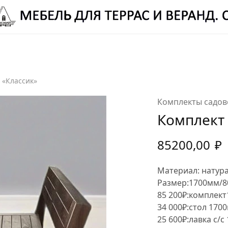
ЛЕЦ РОМАН ВИТАЛЬЕВИЧ:
8 (987) 310 7777
-
ELETS.ROMAN@YANDEX.RU
 «Классик»
Комплекты садов
Комплект 
85200,00
₽
Материал: натура
Размер:1700мм/8
85 200₽:комплект
34 000₽:стол 170
25 600₽:лавка с/с