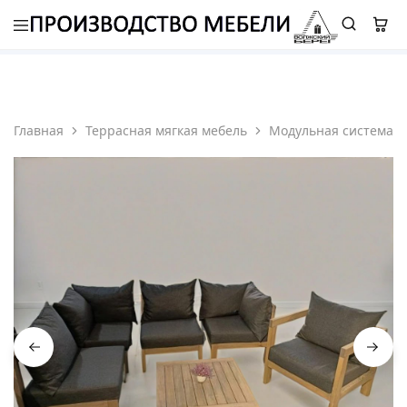
8 (987) 310 7777
-
ELETS.ROMAN@YANDEX.RU
Главная
Террасная мягкая мебель
Модульная система т