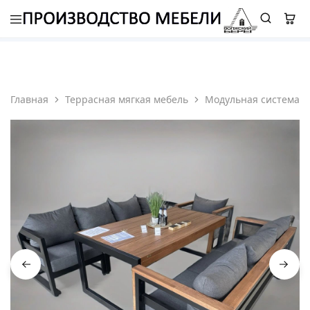
8 (987) 310 7777
-
ELETS.ROMAN@YANDEX.RU
Главная
Террасная мягкая мебель
Модульная система т